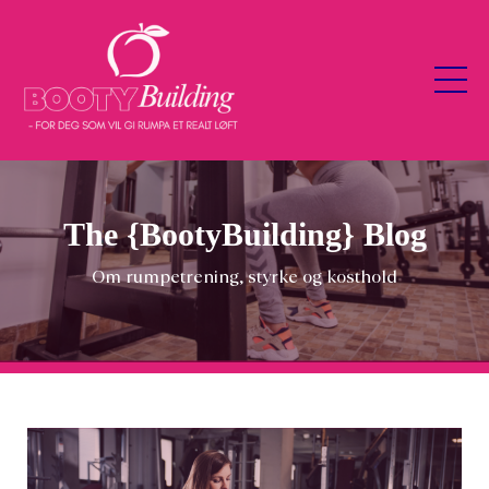
The {BootyBuilding} Blog
Om rumpetrening, styrke og kosthold