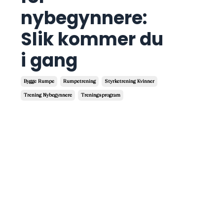
nybegynnere:
Slik kommer du
i gang
Bygge Rumpe
Rumpetrening
Styrketrening Kvinner
Trening Nybegynnere
Treningsprogram