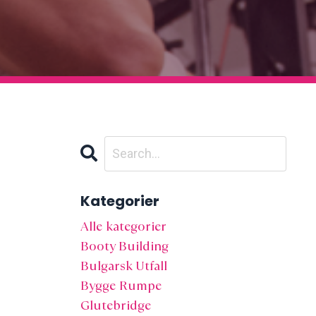
Kategorier
Alle kategorier
Booty Building
Bulgarsk Utfall
Bygge Rumpe
Glutebridge