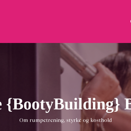
 {BootyBuilding} 
Om rumpetrening, styrke og kosthold